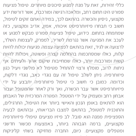
כללי זהירות, זאת על מנת למנוע סיכונים מיותרים. טיפול פציעות
ספורט הינו תחום רחב, ומלאכה רגישה ומורכבת, אשר דורשת ידע
מקצועי, ניסיון והכשרה. בהתאם לכך, במידה ואתם זוקים לטיפול,
חשוב כי תבחרו פיזיותרפיסט איכותי, אמין, אדיב ומקצועי, כזה
שמתמחה בתחום. כידוע, טיפול פציעות ספורט מבקש למנוע או
לעכב את הפגיעה אשר נגרמת לשריר, למפרק, לעצמות השלד,
לרצועה או לגיד, זאת בהתאם לפציעה עצמה. פגיעות יכולות להיות
קלות, כאלו שמסתכמות בהחלמה קצרה ופשוטה, ויכולות להיות
קשות ומורכבות יותר, כאלו שמחייבות שיקום ארוך ולעיתים אף
ניתוח. לרוב, מומלץ ורצוי להתחיל מטיפול לא פולשני ויעיל כגון
פיזותרפיה. ניתן לשלב טיפול זה עם נוגדי כאב, נוגדי דלקות,
וכדומה. כמובן כי חשוב כי טיפול פיזותרפיה יתבצע על ידי
פיזיותרפיסט אשר עבר הכשרה, ואך ורק לאחר שהמטופל יעבור
אבחון רחב ומעמיק על ידי המטפל. המטרה המרכזית של האבחון
הוא להתאים באופן הנכון והאישי ביותר את הטיפול, התרגילים,
והתוכנית למטופל, בהתאם למצבו הבריאותי, ובהתאם לבעיה
הספציפית ממנה הוא סובל. לב פיזיו מציעים טיפולי פיזיותרפיה
מקצועיים, ברמה הגבוהה ביותר, באמצעות מכשור חדשני
ומטפלים מקצועיים. כיום, החברה מחזיקה בשתי קליניקות