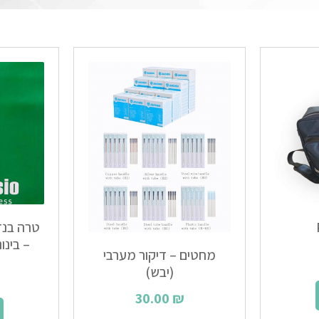
טרה בנד 
– בינוני עו
מחטים – דיקור מערבי
(יבש)
30.00
₪