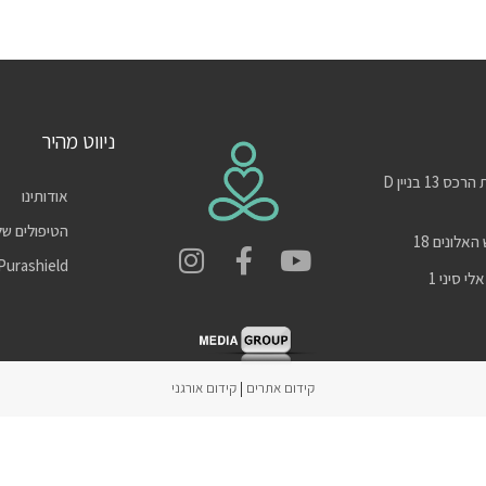
ניווט מהיר
סניף מודיעין- שדרות הרכס 13 בניין D
אודותינו
הטיפולים של
אלונים 18
Purashield
י סיני 1
קידום אתרים
|
קידום אורגני