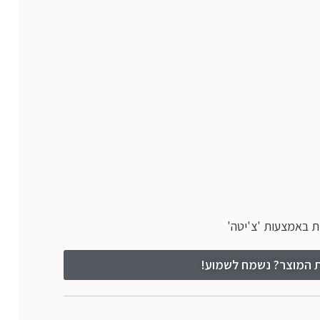
 באמצעות 'צ'יטה'
 המוצר? נשמח לשמוע!