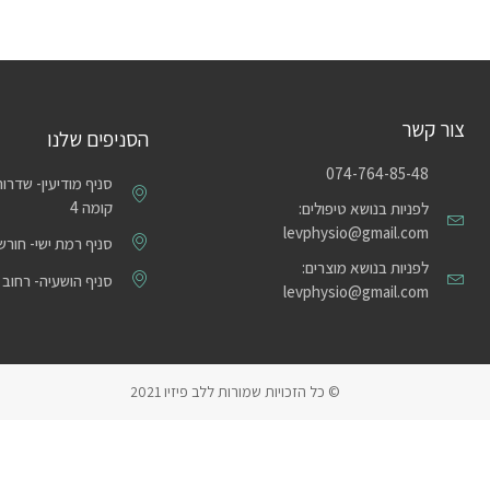
צור קשר
הסניפים שלנו
074-764-85-48
קומה 4
לפניות בנושא טיפולים:
levphysio@gmail.com
סניף רמת ישי- חורש ה
לפניות בנושא מוצרים:
סניף הושעיה- רחוב אל
levphysio@gmail.com
© כל הזכויות שמורות ללב פיזיו 2021